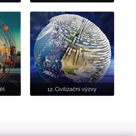
ět
12. Civilizační výzvy