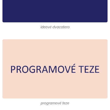
ideové dvacatero
programové teze
1.