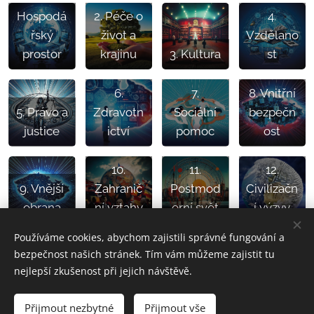
Hospodá
2. Péče o
4.
řský
život a
Vzdělano
prostor
krajinu
3. Kultura
st
6.
7.
8. Vnitřní
5. Právo a
Zdravotn
Sociální
bezpečn
justice
ictví
pomoc
ost
10.
11.
12.
9. Vnější
Zahranič
Postmod
Civilizačn
obrana
ní vztahy
erní svět
í výzvy
Používáme cookies, abychom zajistili správné fungování a
bezpečnost našich stránek. Tím vám můžeme zajistit tu
nejlepší zkušenost při jejich návštěvě.
© 2024 KAN | Všechna práva vyhrazena
Přijmout nezbytné
Cookies
Přijmout vše