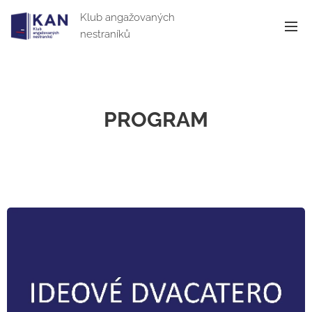
Klub angažovaných
nestraníků
PROGRAM