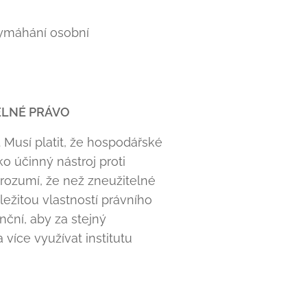
 vymáhání osobní
ELNÉ PRÁVO
 Musí platit, že hospodářské
o účinný nástroj proti
rozumí, že než zneužitelné
ležitou vlastností právního
ční, aby za stejný
více využívat institutu