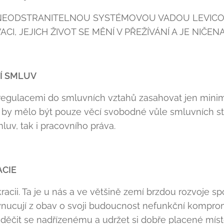
E NEODSTRANITELNOU SYSTÉMOVOU VADOU LEVICOV
ACI, JEJICH ŽIVOT SE MĚNÍ V PŘEŽÍVÁNÍ A JE NIČE
Í SMLUV
 regulacemi do smluvních vztahů zasahovat jen min
 by mělo být pouze věcí svobodné vůle smluvních stra
v, tak i pracovního práva.
ACIE
acii. Ta je u nás a ve většině zemí brzdou rozvoje spo
nucují z obav o svoji budoucnost nefunkční kompromi
zavděčit se nadřízenému a udržet si dobře placené míst