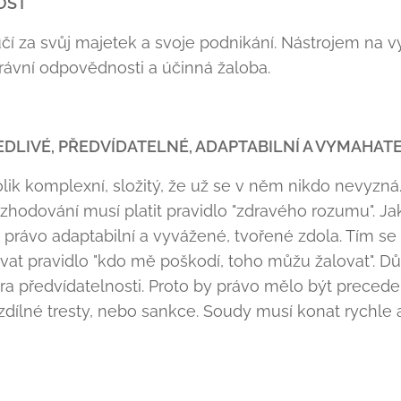
OST
ručí za svůj majetek a svoje podnikání. Nástrojem na
rávní odpovědnosti a účinná žaloba.
DLIVÉ, PŘEDVÍDATELNÉ, ADAPTABILNÍ A VYMAHAT
lik komplexní, složitý, že už se v něm nikdo nevyzná.
ozhodování musí platit pravidlo "zdravého rozumu". Jak
právo adaptabilní a vyvážené, tvořené zdola. Tím se 
ovat pravidlo "kdo mě poškodí, toho můžu žalovat". Dů
a předvídatelnosti. Proto by právo mělo být preceden
dílné tresty, nebo sankce. Soudy musí konat rychle a 