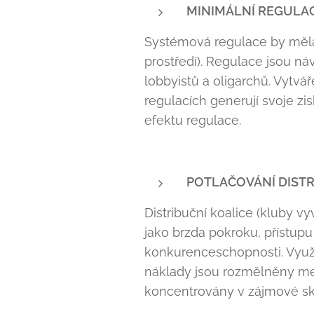
MINIMÁLNÍ REGULA
Systémová regulace by měla 
prostředí). Regulace jsou náv
lobbyistů a oligarchů. Vytvář
regulacích generují svoje z
efektu regulace.
POTLAČOVÁNÍ DISTR
Distribuční koalice (kluby v
jako brzda pokroku, přístup
konkurenceschopnosti. Využív
náklady jsou rozmělněny mez
koncentrovány v zájmové sku