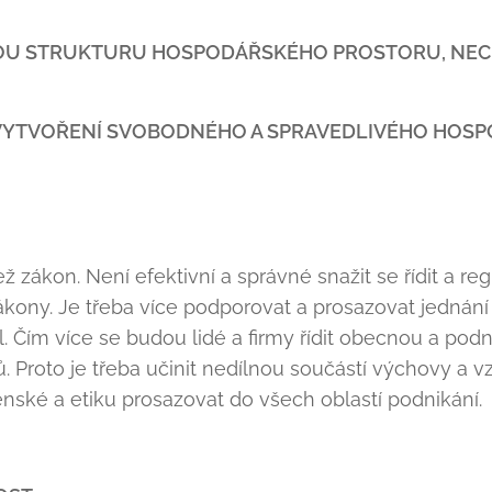
OU STRUKTURU HOSPODÁŘSKÉHO PROSTORU, NECHAT
 VYTVOŘENÍ SVOBODNÉHO A SPRAVEDLIVÉHO HOS
než zákon. Není efektivní a správné snažit se řídit a reg
ákony. Je třeba více podporovat a prosazovat jednán
. Čím více se budou lidé a firmy řídit obecnou a pod
. Proto je třeba učinit nedílnou součástí výchovy a 
nské a etiku prosazovat do všech oblastí podnikání.