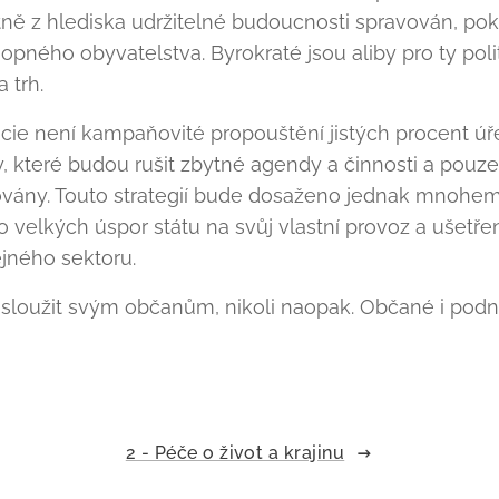
atně z hlediska udržitelné budoucnosti spravován, pok
ného obyvatelstva. Byrokraté jsou aliby pro ty polit
 trh.
ie není kampaňovité propouštění jistých procent úř
y, které budou rušit zbytné agendy a činnosti a pou
zovány. Touto strategií bude dosaženo jednak mnohe
 velkých úspor státu na svůj vlastní provoz a ušetř
ejného sektoru.
í sloužit svým občanům, nikoli naopak. Občané i podn
2 - Péče o život a krajinu