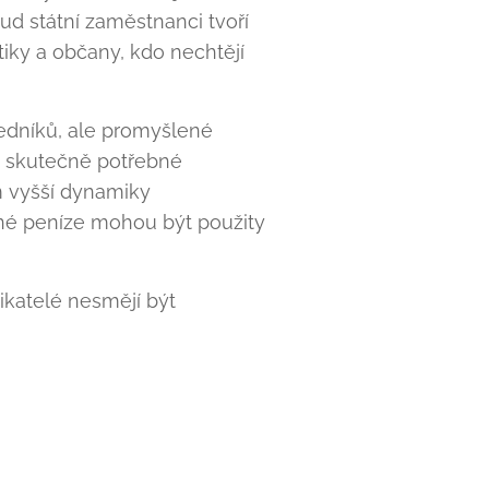
ud státní zaměstnanci tvoří
iky a občany, kdo nechtějí
edníků, ale promyšlené
ze skutečně potřebné
m vyšší dynamiky
ené peníze mohou být použity
ikatelé nesmějí být