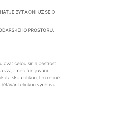
 JE BÝT A ONI UŽ SE O
PODÁŘSKÉHO PROSTORU.
ulovat celou šíři a pestrost
í a vzájemné fungování
nikatelskou etikou, tím méně
vzdělávání etickou výchovu,