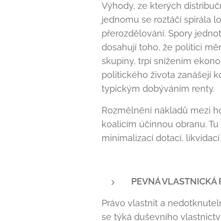
Výhody, ze kterých distribuč
jednomu se roztáčí spirála l
přerozdělování. Spory jednot
dosahují toho, že politici m
skupiny, trpí snížením ekon
politického života zanášejí k
typickým dobýváním renty.
Rozmělnění nákladů mezi hod
koalicím účinnou obranu. Tu 
minimalizací dotací, likvida
PEVNÁ VLASTNICKÁ 
Právo vlastnit a nedotknute
se týká duševního vlastnictví