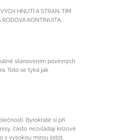
ÝCH HNUTÍ A STRAN. TÍM
NA RODOVÁ KONTINUITA.
imálně stanovením povinných
. Toto se týká jak
lečnosti. Byrokraté si při
sy, často nezvládají krizové
o s vysokou mírou jistot,