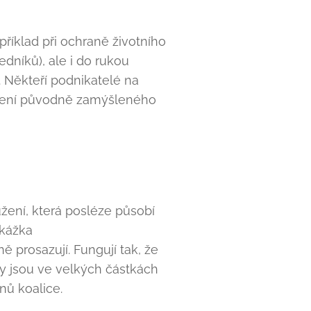
íklad při ochraně životního
edníků), ale i do rukou
c. Někteří podnikatelé na
rušení původně zamýšleného
užení, která posléze působí
ekážka
 prosazují. Fungují tak, že
y jsou ve velkých částkách
ů koalice.