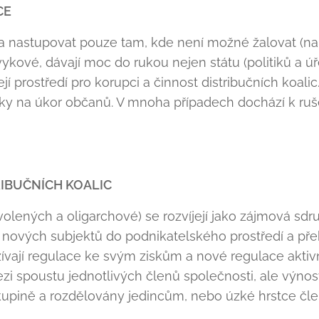
CE
nastupovat pouze tam, kde není možné žalovat (např
ykové, dávají moc do rukou nejen státu (politiků a úř
ejí prostředí pro korupci a činnost distribučních koali
isky na úkor občanů. V mnoha případech dochází k 
IBUČNÍCH KOALIC
yvolených a oligarchové) se rozvíjejí jako zájmová sdr
u nových subjektů do podnikatelského prostředí a př
ají regulace ke svým ziskům a nové regulace aktivně
i spoustu jednotlivých členů společnosti, ale výnos
pině a rozdělovány jedincům, nebo úzké hrstce člen