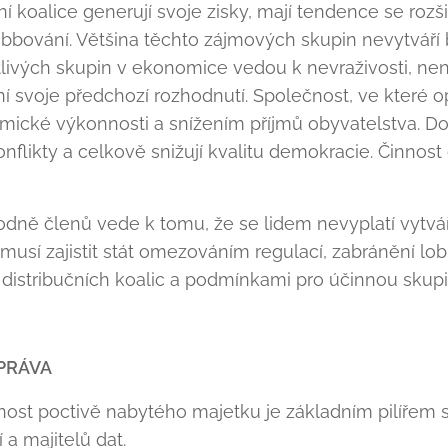
ní koalice generují svoje zisky, mají tendence se roz
obbování. Většina těchto zájmových skupin nevytváří 
livých skupin v ekonomice vedou k nevraživosti, nen
ění svoje předchozí rozhodnutí. Společnost, ve které 
omické výkonnosti a snížením příjmů obyvatelstva. Do
onflikty a celkově snižují kvalitu demokracie. Činnost 
ně členů vede k tomu, že se lidem nevyplatí vytváře
musí zajistit stát omezováním regulací, zabránění lob
cí distribučních koalic a podmínkami pro účinnou skup
PRÁVA
lnost poctivě nabytého majetku je základním pilířem
 a majitelů dat.