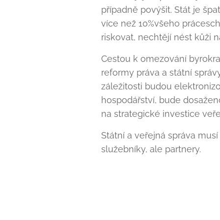
případně povýšit. Stát je šp
více než 10%všeho práceschop
riskovat, nechtějí nést kůži na
Cestou k omezování byrokrac
reformy práva a státní správ
záležitosti budou elektroni
hospodářství, bude dosaženo
na strategické investice veř
Státní a veřejná správa mus
služebníky, ale partnery.