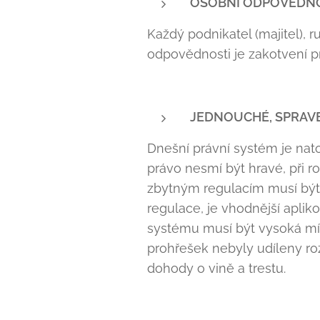
OSOBNÍ ODPOVĚDN
Každý podnikatel (majitel), 
odpovědnosti je zakotvení p
JEDNOUCHÉ, SPRAVE
Dnešní právní systém je nato
právo nesmí být hravé, při r
zbytným regulacím musí být 
regulace, je vhodnější aplik
systému musí být vysoká mír
prohřešek nebyly udíleny roz
dohody o vině a trestu.