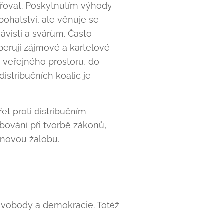
šiřovat. Poskytnutím výhody
bohatství, ale věnuje se
ávisti a svárům. Často
operují zájmové a kartelové
 veřejného prostoru, do
distribučních koalic je
t proti distribučním
bování při tvorbě zákonů,
inovou žalobu.
 svobody a demokracie. Totéž