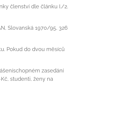
y členství dle článku I./2.
 KAN, Slovanská 1970/95, 326
ku. Pokud do dvou měsíců
snášeníschopném zasedání
Kč, studenti, ženy na