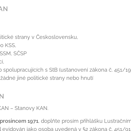
KAN
itické strany v Československu,
bo KSS,
 SSM, SČSP
í,
b spolupracujících s StB (ustanovení zákona č. 451/199
žádné jiné politické strany nebo hnutí
AN
KAN – Stanovy KAN.
 prosincem 1971
, doplňte prosím přihlášku Lustrač
l evidován jako osoba uvedená v §2 zákona č. 451/91 