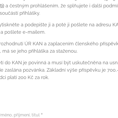
i)
a čestným prohlášením, že splňujete i další podmínk
součástí přihlášky.
vytiskněte a podepište ji a poté ji pošlete na adresu
 a pošlete e-mailem.
 rozhodnutí ÚR KAN a zaplacením členského příspěv
 má se jeho přihláška za staženou.
jetí do KAN je povinná a musí být uskutečněna na u
e zaslána pozvánka. Základní výše příspěvku je 700,-
i platí 200 Kč za rok.
Jméno, příjmení, titul