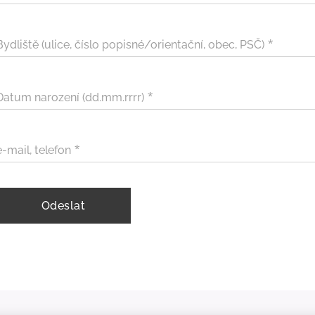
Bydliště (ulice, číslo popisné/orientační, obec, PSČ)
Datum narození (dd.mm.rrrr)
e-mail, telefon
Odeslat