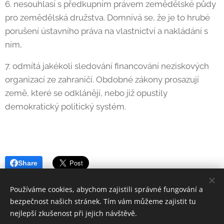
6. nesouhlasí s předkupním právem zemědělské půdy
pro zemědělská družstva. Domnívá se, že je to hrubé
porušení ústavního práva na vlastnictví a nakládání s
ním,
7. odmítá jakékoli sledování financování neziskových
organizací ze zahraničí. Obdobné zákony prosazují
země, které se odklánějí, nebo již opustily
demokratický politický systém.
Share
Používáme cookies, abychom zajistili správné fungování a
bezpečnost našich stránek. Tím vám můžeme zajistit tu
nejlepší zkušenost při jejich návštěvě.
© 2024 KAN | Všechna práva vyhrazena