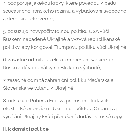
4. podporuje jakékoli kroky, které povedou k pádu
současného íránského režimu a vybudování svobodné
a demokratické země,
5. odsuzuje nevypočitatelnou politiku USA vůči
Ruskem napadené Ukrajině a vyzývá republikánské
politiky, aby korigovali Trumpovu politiku vůči Ukrajině,
6. zásadně odmítá jakékoli zmírňování sankcí vůči
Rusku z důvodu války na Blízkém východě,
7. zásadně odmítá zahraniční politiku Maďarska a
Slovenska ve vztahu k Ukrajině,
8. odsuzuje Roberta Fica za přerušení dodávek
elektrické energie na Ukrajinu a Viktora Orbána za
vydírání Ukrajiny kvůli přerušení dodávek ruské ropy.
II. k domácí politice