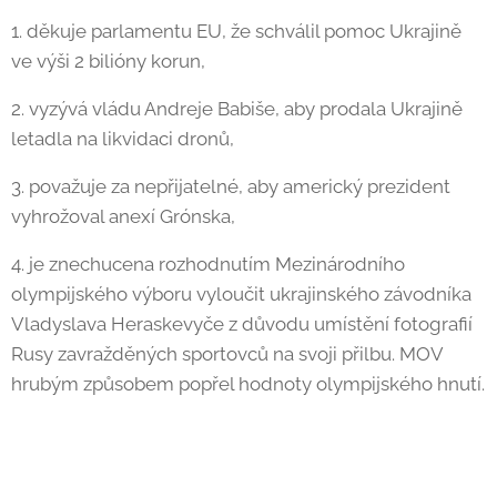
1. děkuje parlamentu EU, že schválil pomoc Ukrajině
ve výši 2 bilióny korun,
2. vyzývá vládu Andreje Babiše, aby prodala Ukrajině
letadla na likvidaci dronů,
3. považuje za nepřijatelné, aby americký prezident
vyhrožoval anexí Grónska,
4. je znechucena rozhodnutím Mezinárodního
olympijského výboru vyloučit ukrajinského závodníka
Vladyslava Heraskevyče z důvodu umístění fotografií
Rusy zavražděných sportovců na svoji přilbu. MOV
hrubým způsobem popřel hodnoty olympijského hnutí.