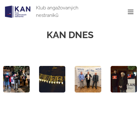
Klub angažovaných
nestraníků
KAN DNES