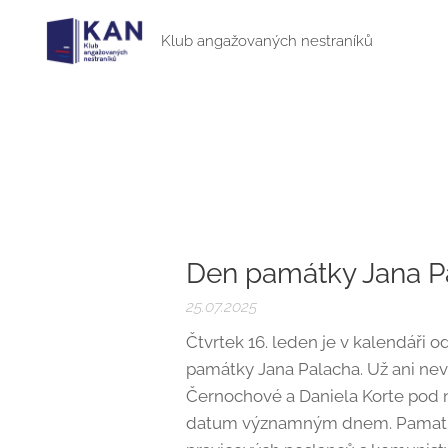
Klub angažovaných nestraníků
Den památky Jana P
25.07.2025
Čtvrtek 16. leden je v kalendáři
památky Jana Palacha. Už ani nev
Černochové a Daniela Korte pod n
datum významným dnem. Pamatuji 